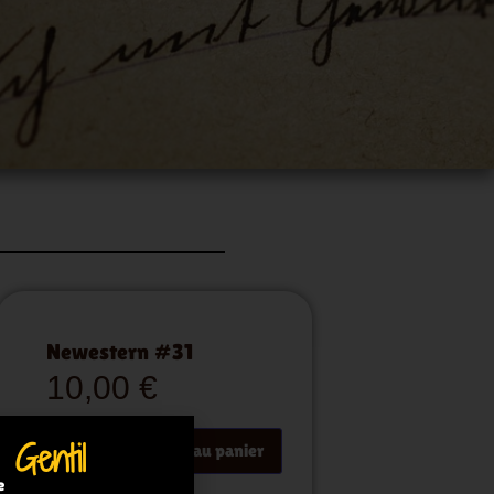
Newestern #31
10,00
€
 Gentil
Ajouter au panier
e