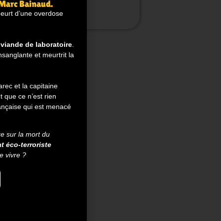
 Marc Bainaud.
meurt d’une overdose
a
viande de laboratoire
.
sanglante et meurtrit la
rec et la capitaine
 que ce n’est rien
ançaise qui est menacé
re sur la mort du
at éco-terroriste
e vivre ?