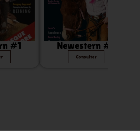
rn #1
Newestern #2
er
Consulter