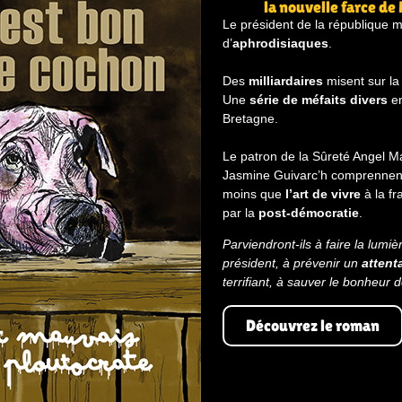
la nouvelle farce de
Le président de la république 
d’
aphrodisiaques
.
Des
milliardaires
misent sur l
Une
série de méfaits divers
en
Bretagne.
Le patron de la Sûreté Angel Ma
Jasmine Guivarc’h comprennent
moins que
l’art de vivre
à la fr
par la
post-démocratie
.
Parviendront-ils à faire la lumiè
président, à prévenir un
attent
terrifiant, à sauver le bonheur d
Découvrez le roman