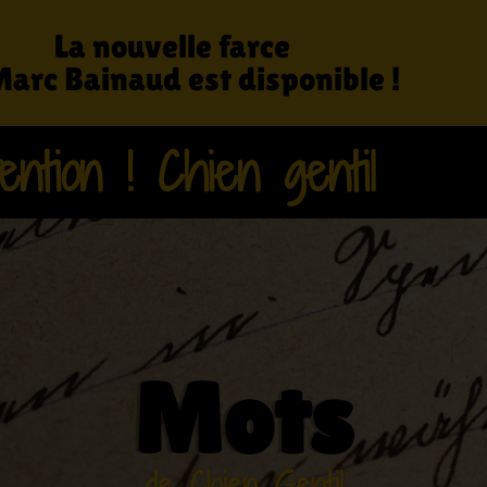
La nouvelle farce
Marc Bainaud est disponible !
ention ! Chien gentil
Mots
de Chien Gentil