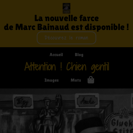
La nouvelle farce
de Marc Bainaud est disponible !
Découvrez le roman
Accueil
Blog
Attention ! Chien gentil
Images
Mots