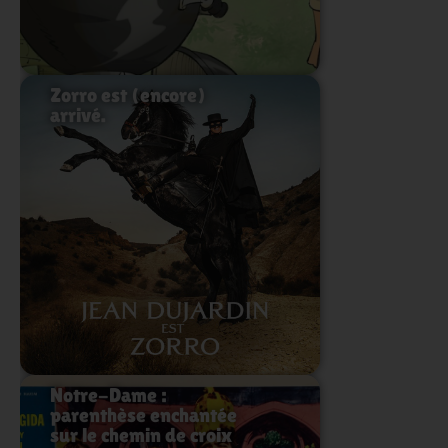
Zorro est (encore)
arrivé.
Lire l'article
Notre-Dame :
parenthèse enchantée
sur le chemin de croix