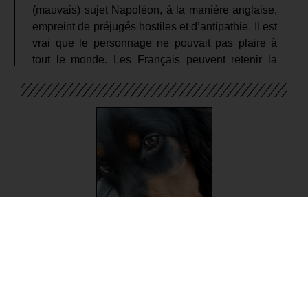
(mauvais) sujet Napoléon, à la manière anglaise,
empreint de préjugés hostiles et d’antipathie. Il est
vrai que le personnage ne pouvait pas plaire à
tout le monde. Les Français peuvent retenir la
dimension épique et glorieuse de son épopée.
Ainsi que toutes les réformes
qui, aujourd’hui encore, structurent notre société.
Les Européens, légitimement rancuniers (1 à 2
millions de morts sont restés sur les champs de
bataille), peuvent préférer dénoncer ses
(nombreux) travers. Le film ne s’en prive pas qui
réduit l’empereur à ses petitesses. Et le plonge
dans une sorte de soumission à sa femme infidèle
et à sa daronne cassante. Comme si l’anglo-
saxon qui filme Joaquin Phoenix (je l’ai préféré en
Johnny Cash ou en empereur Commode) voulait
déconstruire un macho belliqueux impérialiste.
Il y a bien du ridicule à juger les gens d’hier et