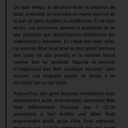
De tous temps, le décorum festif et religieux de
Noël, a recueilli un rejet plus ou moins exprimé de
la part de gens hostiles ou indifférents. Et de tous
temps, ces personnes avaient la possibilité de ne
pas participer aux réjouissances chrétiennes (ou
matérialistes) hiémales. Et c’était très bien ainsi.
La majorité fêtait Noël pour le plus grand bonheur
des petits (et des grands) et la minorité faisait
comme bon lui semblait. Majorité et minorité
n’imaginaient pas (fors quelques laïcards* sans
mesure, une poignée) passer du temps à en
découdre sur ce non sujet.
Aujourd’hui, des gens (toujours minoritaires mais
délibérément actifs et tonitruants) souhaitent fêter
Noël différemment. Pourquoi pas ? Qu’ils
accrochent à leur fenêtre une Mère Noël
enguirlandée plutôt qu’un Père Noël ostracisé,
pourquoi pas ? Qu’ils remplacent leur vrai sapin