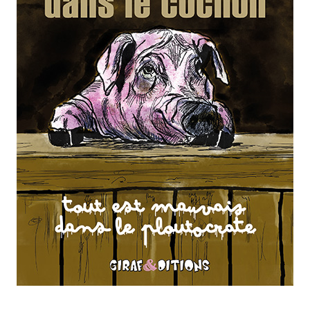
Jean-François Kahn a
raccroché sa plume
Lire l'article
En voilà un qu’on ne
regrettera pas