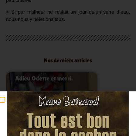
peu cruche.
> Si par malheur ne restait un jour qu’un verre d’eau,
nous nous y noierions tous.
Nos derniers articles
Adieu Odette et merci.
Lire l'article