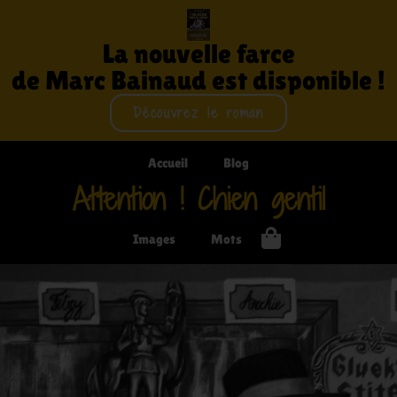
La nouvelle farce
de Marc Bainaud est disponible !
Découvrez le roman
Accueil
Blog
Attention ! Chien gentil
Images
Mots